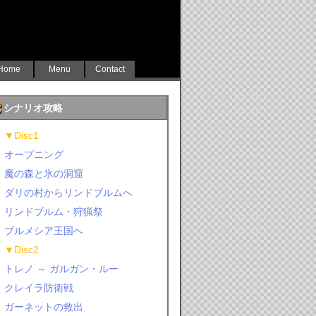
Home
Menu
Contact
シナリオ攻略
▼Disc1
オープニング
魔の森と氷の洞窟
ダリの村からリンドブルムへ
リンドブルム・狩猟祭
ブルメシア王国へ
▼Disc2
トレノ ～ ガルガン・ルー
クレイラ防衛戦
ガーネットの救出