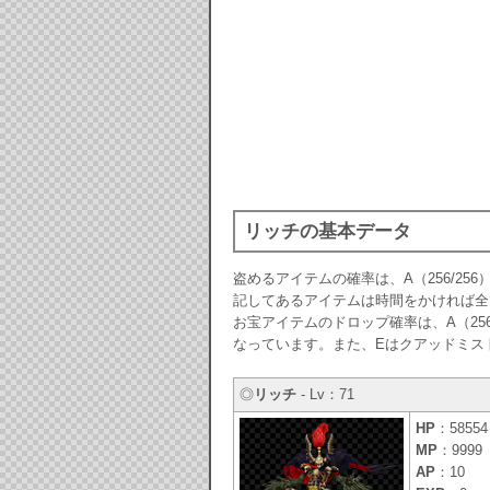
リッチの基本データ
盗めるアイテムの確率は、A（256/256）、
記してあるアイテムは時間をかければ全
お宝アイテムのドロップ確率は、A（256/25
なっています。また、Eはクアッドミス
◎
リッチ
- Lv：71
HP
：58554
MP
：9999
AP
：10