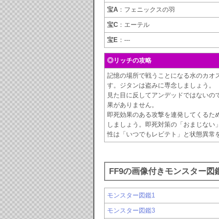
宝A
：フェニックスの羽
宝C
：エーテル
宝E
：---
◎リッチの攻略
記憶の場所で戦うことになる水のカオ
す。ジタンは盗みに専念しましょう。
見た目に反してアンデッドではないの
果がありません。
即死効果のある攻撃を連発してくるた
しましょう。即死対策の「おまじない
性は「いつでもレビテト」と状態異常
FF9の画像付きモンスター図
モンスター図鑑1
モンスター図鑑3