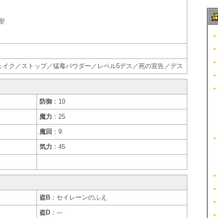
聖
ェイク／ストップ／猛毒パウダー／レベル5デス／死の宣告／デス
防御
：10
魔力
：25
魔回
：9
気力
：45
盗B
：セイレーンのふえ
盗D
：---