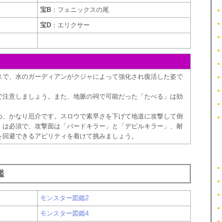
宝B
：フェニックスの尾
宝D
：エリクサー
スで、水のガーディアンがクジャによって強化され復活した姿で
で注意しましょう。また、地脈の祠で可能だった「たべる」は効
め、かなり厄介です。スロウで素早さを下げて地道に攻撃して倒
」は必須で、攻撃面は「バードキラー」と「デビルキラー」、耐
を回避できるアビリティを着けて挑みましょう。
鑑
モンスター図鑑2
モンスター図鑑4