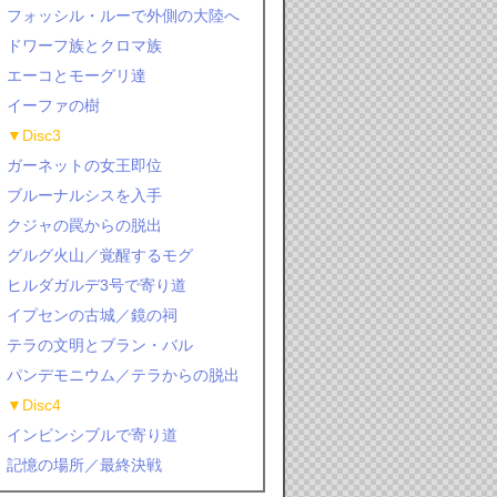
フォッシル・ルーで外側の大陸へ
ドワーフ族とクロマ族
エーコとモーグリ達
イーファの樹
▼Disc3
ガーネットの女王即位
ブルーナルシスを入手
クジャの罠からの脱出
グルグ火山／覚醒するモグ
ヒルダガルデ3号で寄り道
イプセンの古城／鏡の祠
テラの文明とブラン・バル
パンデモニウム／テラからの脱出
▼Disc4
インビンシブルで寄り道
記憶の場所／最終決戦