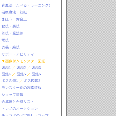
青魔法（たべる・ラーニング）
召喚魔法・幻獣
まほう（舞台上）
秘技・裏技
剣技・魔法剣
竜技
奥義・絶技
サポートアビリティ
▼画像付きモンスター図鑑
図鑑1
／
図鑑2
／
図鑑3
図鑑4
／
図鑑5
／
図鑑6
ボス図鑑1
／
ボス図鑑2
モンスター別の攻略情報
ショップ情報
合成屋と合成リスト
トレノのオークション
チョコボのお宝探し・マップ