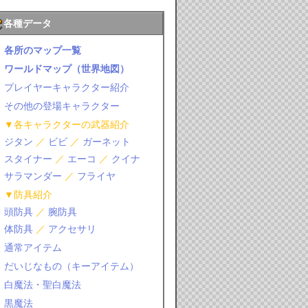
各種データ
各所のマップ一覧
ワールドマップ（世界地図）
プレイヤーキャラクター紹介
その他の登場キャラクター
▼各キャラクターの武器紹介
ジタン
／
ビビ
／
ガーネット
スタイナー
／
エーコ
／
クイナ
サラマンダー
／
フライヤ
▼防具紹介
頭防具
／
腕防具
体防具
／
アクセサリ
通常アイテム
だいじなもの（キーアイテム）
白魔法・聖白魔法
黒魔法