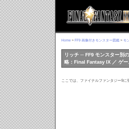
Home
>
FF9 画像付きモンスター図鑑
>
モ
リッチ ─ FF9 モンスター
略：Final Fantasy IX ／
ここでは、ファイナルファンタジー9に