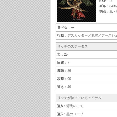
EXP
：0
ギル
：8436
弱点
：風・
食べる
：---
行動
：デスカッター／地震／アースシ
リッチのステータス
力
：25
回避
：7
魔防
：26
攻撃
：90
速さ
：49
リッチが持っているアイテム
盗A
：源氏のこて
盗C
：黒のローブ