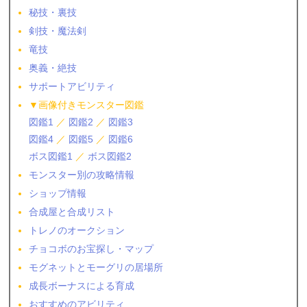
秘技・裏技
剣技・魔法剣
竜技
奥義・絶技
サポートアビリティ
▼画像付きモンスター図鑑
図鑑1
／
図鑑2
／
図鑑3
図鑑4
／
図鑑5
／
図鑑6
ボス図鑑1
／
ボス図鑑2
モンスター別の攻略情報
ショップ情報
合成屋と合成リスト
トレノのオークション
チョコボのお宝探し・マップ
モグネットとモーグリの居場所
成長ボーナスによる育成
おすすめのアビリティ