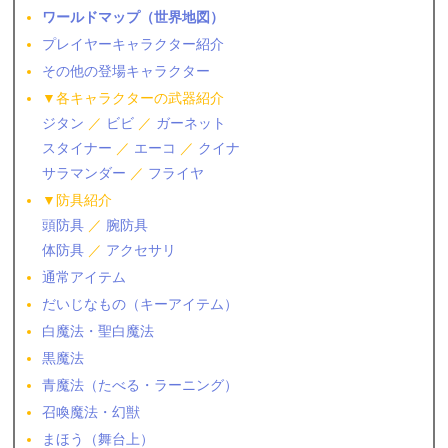
ワールドマップ（世界地図）
プレイヤーキャラクター紹介
その他の登場キャラクター
▼各キャラクターの武器紹介
ジタン
／
ビビ
／
ガーネット
スタイナー
／
エーコ
／
クイナ
サラマンダー
／
フライヤ
▼防具紹介
頭防具
／
腕防具
体防具
／
アクセサリ
通常アイテム
だいじなもの（キーアイテム）
白魔法・聖白魔法
黒魔法
青魔法（たべる・ラーニング）
召喚魔法・幻獣
まほう（舞台上）