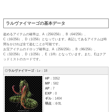
ラルヴァイマーゴの基本データ
盗めるアイテムの確率は、A（256/256）、B（64/256）、
C（16/256）、D（1/256）となっています。表記してあるアイテムは時
間をかければ全て盗むことが可能です。
お宝アイテムのドロップ確率は、A（256/256）、B（96/256）、
C（32/256）、D（1/256）、E（1/8）となっています。また、Eはクア
ッドミストのカードです。
◎
ラルヴァイマーゴ
- Lv：18
HP
：3352
MP
：582
AP
：7
EXP
：0
ギル
：1404
弱点
：冷気