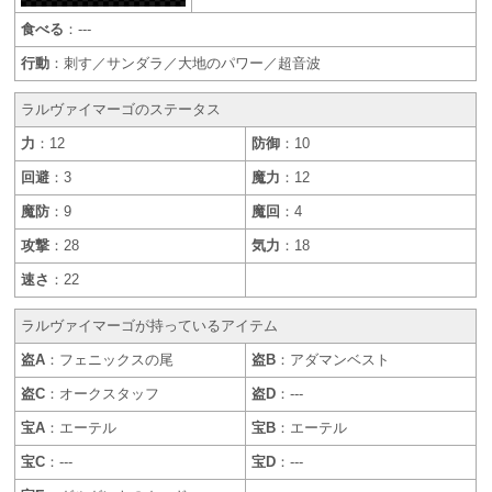
食べる
：---
行動
：刺す／サンダラ／大地のパワー／超音波
ラルヴァイマーゴのステータス
力
：12
防御
：10
回避
：3
魔力
：12
魔防
：9
魔回
：4
攻撃
：28
気力
：18
速さ
：22
ラルヴァイマーゴが持っているアイテム
盗A
：フェニックスの尾
盗B
：アダマンベスト
盗C
：オークスタッフ
盗D
：---
宝A
：エーテル
宝B
：エーテル
宝C
：---
宝D
：---