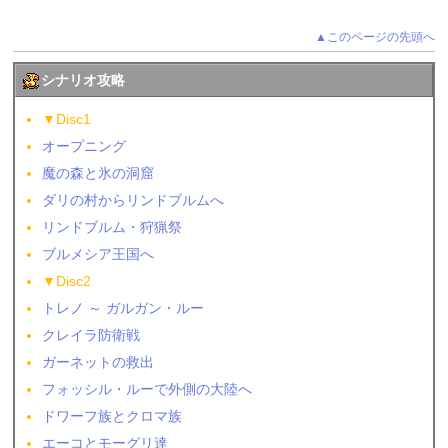
▲このページの先頭へ
シナリオ攻略
▼Disc1
オープニング
魔の森と氷の洞窟
ダリの村からリンドブルムへ
リンドブルム・狩猟祭
ブルメシア王国へ
▼Disc2
トレノ ～ ガルガン・ルー
クレイラ防衛戦
ガーネットの救出
フォッシル・ルーで外側の大陸へ
ドワーフ族とクロマ族
エーコとモーグリ達