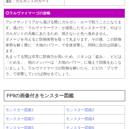
宝E
：ガルガントのカード
◎ラルヴァイマーゴの攻略
アレクサンドリアから逃げる際にガルガン・ルーで戦うことになりま
す。逃げた「ラルヴァラーヴァ」が成長したモンスターです。やはり
ガルガントの天敵にあたるため、倒さないと先へ進めません。
ダメージを与えると防御体勢を取って丸まります。その後、この防御
体勢を解く際に「大地のパワー」で全体攻撃し、同時に自分は回復し
ます。
丸まってる間は非常に防御力が高いため、ジタンは「盗み」、ビビは
「ためる」、他のメンバーは「大地のパワー」に備えて回復をおこな
いましょう。ラルヴァイマーゴが防御を解いたら、ビビの「ブリザ
ラ」で攻撃していけば倒せるでしょう。
FF9の画像付きモンスター図鑑
モンスター図鑑1
モンスター図鑑2
モンスター図鑑3
モンスター図鑑4
モンスター図鑑5
モンスター図鑑6