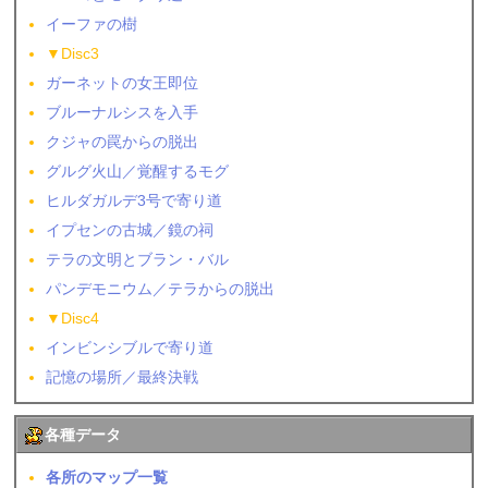
イーファの樹
▼Disc3
ガーネットの女王即位
ブルーナルシスを入手
クジャの罠からの脱出
グルグ火山／覚醒するモグ
ヒルダガルデ3号で寄り道
イプセンの古城／鏡の祠
テラの文明とブラン・バル
パンデモニウム／テラからの脱出
▼Disc4
インビンシブルで寄り道
記憶の場所／最終決戦
各種データ
各所のマップ一覧