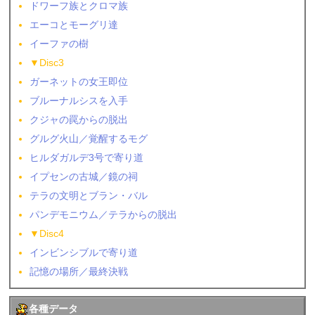
ドワーフ族とクロマ族
エーコとモーグリ達
イーファの樹
▼Disc3
ガーネットの女王即位
ブルーナルシスを入手
クジャの罠からの脱出
グルグ火山／覚醒するモグ
ヒルダガルデ3号で寄り道
イプセンの古城／鏡の祠
テラの文明とブラン・バル
パンデモニウム／テラからの脱出
▼Disc4
インビンシブルで寄り道
記憶の場所／最終決戦
各種データ