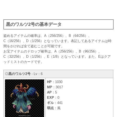
黒のワルツ2号の基本データ
盗めるアイテムの確率は、A（256/256）、B（64/256）、
C（16/256）、D（1/256）となっています。表記してあるアイテムは時
間をかければ全て盗むことが可能です。
お宝アイテムのドロップ確率は、A（256/256）、B（96/256）、
C（32/256）、D（1/256）、E（1/8）となっています。また、Eはクア
ッドミストのカードです。
◎
黒のワルツ2号
- Lv：6
HP
：1030
MP
：3017
AP
：5
EXP
：0
ギル
：441
弱点
：風