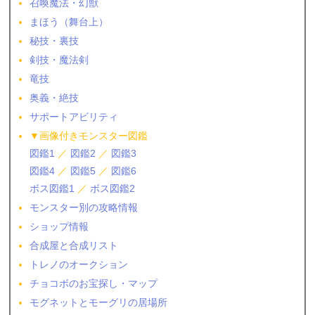
召喚魔法・幻獣
まほう（舞台上）
秘技・裏技
剣技・魔法剣
竜技
奥義・絶技
サポートアビリティ
▼画像付きモンスター図鑑
図鑑1
／
図鑑2
／
図鑑3
図鑑4
／
図鑑5
／
図鑑6
ボス図鑑1
／
ボス図鑑2
モンスター別の攻略情報
ショップ情報
合成屋と合成リスト
トレノのオークション
チョコボのお宝探し・マップ
モグネットとモーグリの居場所