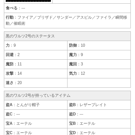
食べる
：---
行動
：ファイア／ブリザド／サンダー／アスピル／ファイラ／瞬間移
動／催眠術
黒のワルツ2号のステータス
力
：9
防御
：10
回避
：2
魔力
：9
魔防
：11
魔回
：3
攻撃
：14
気力
：12
速さ
：20
黒のワルツ2号が持っているアイテム
盗A
：とんがり帽子
盗B
：レザープレイト
盗C
：---
盗D
：---
宝A
：エーテル
宝B
：エーテル
宝C
：エーテル
宝D
：エーテル