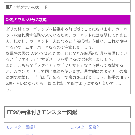
宝E
：ザグナルのカード
◎黒のワルツ2号の攻略
ダリの村でカーゴシップへ搭乗する前に戦うことになります。ガーネ
ットを連れ戻す任務で来ているため、ガーネットには攻撃してきませ
ん。しかし、ガーネット一人になると「催眠術」を使い、これが命中
するとゲームオーバーとなるので注意しましょう。
炎属性の黒のワルツであるため、ビビなどが服系の防具を装備してい
ると「ファイラ」で大ダメージを受けるので注意しましょう。
また、こちらが「ファイア」や「ブリザド」などを使って攻撃する
と、カウンターとして同じ魔法を使います。基本的にスタイナーの魔
法剣で攻撃し、ビビは「ためる」で魔力を上げましょう。相手のHPが
500くらいになったら一気に攻撃して倒すようにすると良いでしょ
う。
FF9の画像付きモンスター図鑑
モンスター図鑑1
モンスター図鑑2