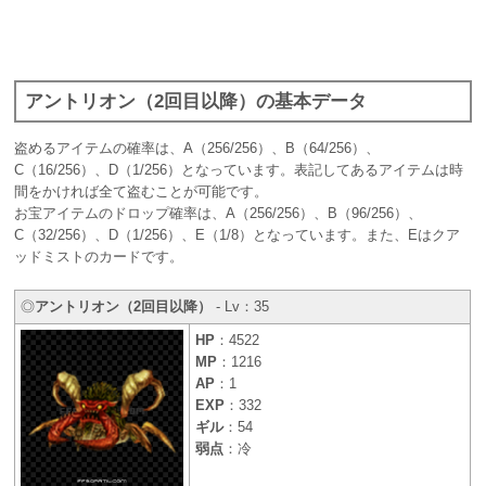
アントリオン（2回目以降）の基本データ
盗めるアイテムの確率は、A（256/256）、B（64/256）、
C（16/256）、D（1/256）となっています。表記してあるアイテムは時
間をかければ全て盗むことが可能です。
お宝アイテムのドロップ確率は、A（256/256）、B（96/256）、
C（32/256）、D（1/256）、E（1/8）となっています。また、Eはクア
ッドミストのカードです。
◎
アントリオン（2回目以降）
- Lv：35
HP
：4522
MP
：1216
AP
：1
EXP
：332
ギル
：54
弱点
：冷