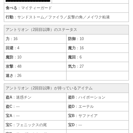
食べる
：マイティーガード
行動
：サンドストーム／ファイラ／反撃の角／メイワク粘液
アントリオン（2回目以降）のステータス
力
：16
防御
：10
回避
：4
魔力
：16
魔防
：10
魔回
：6
攻撃
：48
気力
：27
速さ
：26
アントリオン（2回目以降）が持っているアイテム
盗A
：迷惑チン
盗B
：ハイポーション
盗C
：---
盗D
：エーテル
宝A
：---
宝B
：サファイア
宝C
：フェニックスの尾
宝D
：---