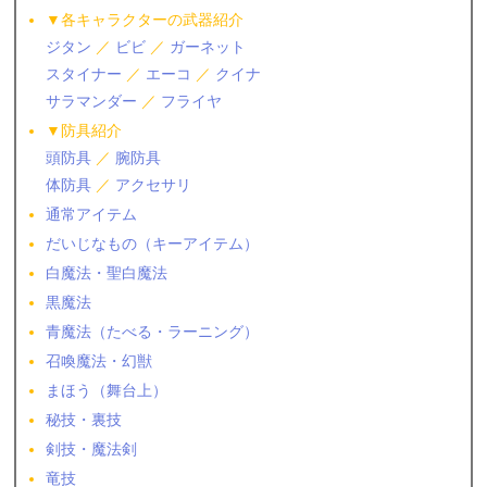
▼各キャラクターの武器紹介
ジタン
／
ビビ
／
ガーネット
スタイナー
／
エーコ
／
クイナ
サラマンダー
／
フライヤ
▼防具紹介
頭防具
／
腕防具
体防具
／
アクセサリ
通常アイテム
だいじなもの（キーアイテム）
白魔法・聖白魔法
黒魔法
青魔法（たべる・ラーニング）
召喚魔法・幻獣
まほう（舞台上）
秘技・裏技
剣技・魔法剣
竜技