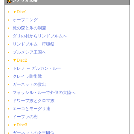
シナリオ攻略
▼Disc1
オープニング
魔の森と氷の洞窟
ダリの村からリンドブルムへ
リンドブルム・狩猟祭
ブルメシア王国へ
▼Disc2
トレノ ～ ガルガン・ルー
クレイラ防衛戦
ガーネットの救出
フォッシル・ルーで外側の大陸へ
ドワーフ族とクロマ族
エーコとモーグリ達
イーファの樹
▼Disc3
ガーネットの女王即位