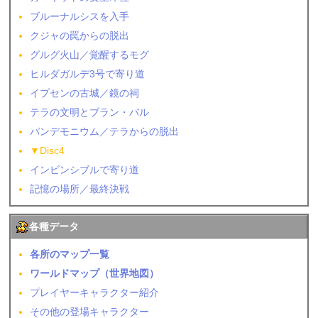
ブルーナルシスを入手
クジャの罠からの脱出
グルグ火山／覚醒するモグ
ヒルダガルデ3号で寄り道
イプセンの古城／鏡の祠
テラの文明とブラン・バル
パンデモニウム／テラからの脱出
▼Disc4
インビンシブルで寄り道
記憶の場所／最終決戦
各種データ
各所のマップ一覧
ワールドマップ（世界地図）
プレイヤーキャラクター紹介
その他の登場キャラクター