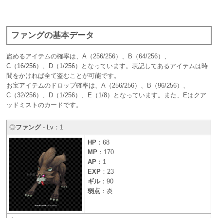
ファングの基本データ
盗めるアイテムの確率は、A（256/256）、B（64/256）、
C（16/256）、D（1/256）となっています。表記してあるアイテムは時
間をかければ全て盗むことが可能です。
お宝アイテムのドロップ確率は、A（256/256）、B（96/256）、
C（32/256）、D（1/256）、E（1/8）となっています。また、Eはクア
ッドミストのカードです。
◎
ファング
- Lv：1
HP
：68
MP
：170
AP
：1
EXP
：23
ギル
：90
弱点
：炎