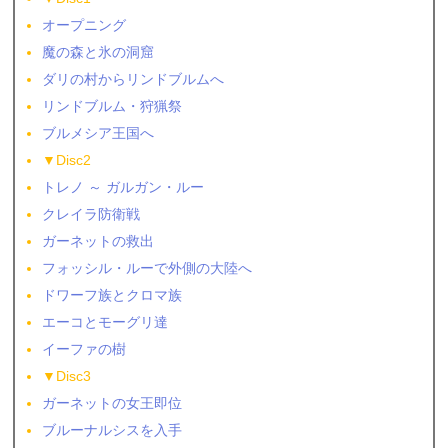
オープニング
魔の森と氷の洞窟
ダリの村からリンドブルムへ
リンドブルム・狩猟祭
ブルメシア王国へ
▼Disc2
トレノ ～ ガルガン・ルー
クレイラ防衛戦
ガーネットの救出
フォッシル・ルーで外側の大陸へ
ドワーフ族とクロマ族
エーコとモーグリ達
イーファの樹
▼Disc3
ガーネットの女王即位
ブルーナルシスを入手