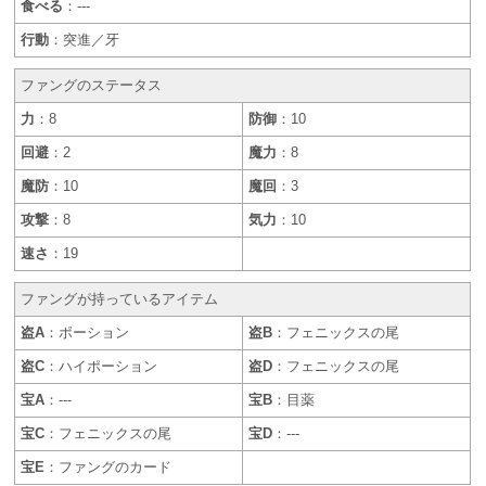
食べる
：---
行動
：突進／牙
ファングのステータス
力
：8
防御
：10
回避
：2
魔力
：8
魔防
：10
魔回
：3
攻撃
：8
気力
：10
速さ
：19
ファングが持っているアイテム
盗A
：ポーション
盗B
：フェニックスの尾
盗C
：ハイポーション
盗D
：フェニックスの尾
宝A
：---
宝B
：目薬
宝C
：フェニックスの尾
宝D
：---
宝E
：ファングのカード