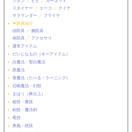
ジタン
／
ビビ
／
ガーネット
スタイナー
／
エーコ
／
クイナ
サラマンダー
／
フライヤ
▼防具紹介
頭防具
／
腕防具
体防具
／
アクセサリ
通常アイテム
だいじなもの（キーアイテム）
白魔法・聖白魔法
黒魔法
青魔法（たべる・ラーニング）
召喚魔法・幻獣
まほう（舞台上）
秘技・裏技
剣技・魔法剣
竜技
奥義・絶技