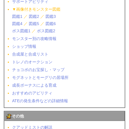
サポートアビリティ
▼画像付きモンスター図鑑
図鑑1
／
図鑑2
／
図鑑3
図鑑4
／
図鑑5
／
図鑑6
ボス図鑑1
／
ボス図鑑2
モンスター別の攻略情報
ショップ情報
合成屋と合成リスト
トレノのオークション
チョコボのお宝探し・マップ
モグネットとモーグリの居場所
成長ボーナスによる育成
おすすめのアビリティ
ATEの発生条件などの詳細情報
その他
クアッドミストの解説