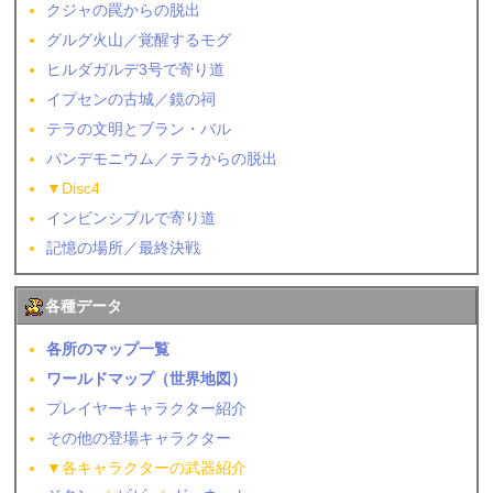
クジャの罠からの脱出
グルグ火山／覚醒するモグ
ヒルダガルデ3号で寄り道
イプセンの古城／鏡の祠
テラの文明とブラン・バル
パンデモニウム／テラからの脱出
▼Disc4
インビンシブルで寄り道
記憶の場所／最終決戦
各種データ
各所のマップ一覧
ワールドマップ（世界地図）
プレイヤーキャラクター紹介
その他の登場キャラクター
▼各キャラクターの武器紹介