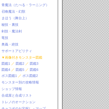
青魔法（たべる・ラーニング）
召喚魔法・幻獣
まほう（舞台上）
秘技・裏技
剣技・魔法剣
竜技
奥義・絶技
サポートアビリティ
▼画像付きモンスター図鑑
図鑑1
／
図鑑2
／
図鑑3
図鑑4
／
図鑑5
／
図鑑6
ボス図鑑1
／
ボス図鑑2
モンスター別の攻略情報
ショップ情報
合成屋と合成リスト
トレノのオークション
チョコボのお宝探し・マップ