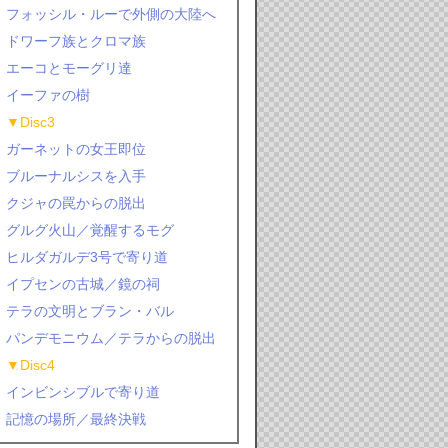
フォッシル・ルーで外側の大陸へ
ドワーフ族とクロマ族
エーコとモーグリ達
イーファの樹
▼Disc3
ガーネットの女王即位
ブルーナルシスを入手
クジャの罠からの脱出
グルグ火山／覚醒するモグ
ヒルダガルデ3号で寄り道
イプセンの古城／鏡の祠
テラの文明とブラン・バル
パンデモニウム／テラからの脱出
▼Disc4
インビンシブルで寄り道
記憶の場所／最終決戦