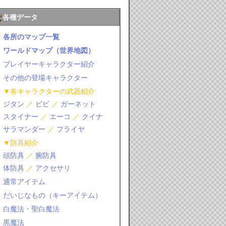
各種データ
各所のマップ一覧
ワールドマップ（世界地図）
プレイヤーキャラクター紹介
その他の登場キャラクター
▼各キャラクターの武器紹介
ジタン
／
ビビ
／
ガーネット
スタイナー
／
エーコ
／
クイナ
サラマンダー
／
フライヤ
▼防具紹介
頭防具
／
腕防具
体防具
／
アクセサリ
通常アイテム
だいじなもの（キーアイテム）
白魔法・聖白魔法
黒魔法