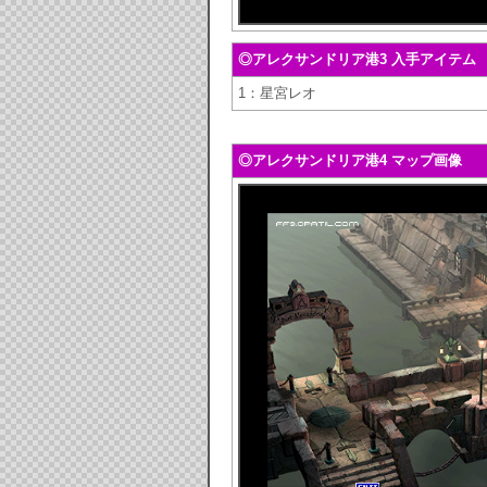
◎アレクサンドリア港3 入手アイテム
1：星宮レオ
◎アレクサンドリア港4 マップ画像