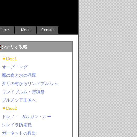
Home
Menu
Contact
シナリオ攻略
▼Disc1
オープニング
魔の森と氷の洞窟
ダリの村からリンドブルムへ
リンドブルム・狩猟祭
ブルメシア王国へ
▼Disc2
トレノ ～ ガルガン・ルー
クレイラ防衛戦
ガーネットの救出