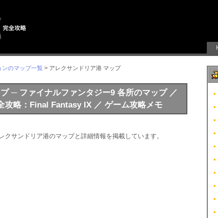
ョンのマップ一覧
> アレクサンドリア港 マップ
ップ ─ ファイナルファンタジー9 各所のマップ ／
：Final Fantasy IX ／ ゲーム攻略メモ
アレクサンドリア港のマップと詳細情報を掲載しています。