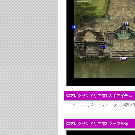
◎アレクサンドリア港1 入手アイテム
1：エーテル／2：フェニックスの羽／
◎アレクサンドリア港2 マップ画像