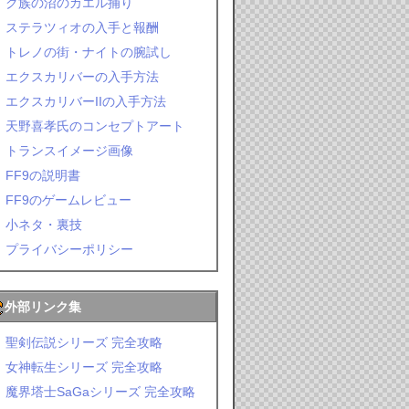
ク族の沼のカエル捕り
ステラツィオの入手と報酬
トレノの街・ナイトの腕試し
エクスカリバーの入手方法
エクスカリバーIIの入手方法
天野喜孝氏のコンセプトアート
トランスイメージ画像
FF9の説明書
FF9のゲームレビュー
小ネタ・裏技
プライバシーポリシー
外部リンク集
聖剣伝説シリーズ 完全攻略
女神転生シリーズ 完全攻略
魔界塔士SaGaシリーズ 完全攻略