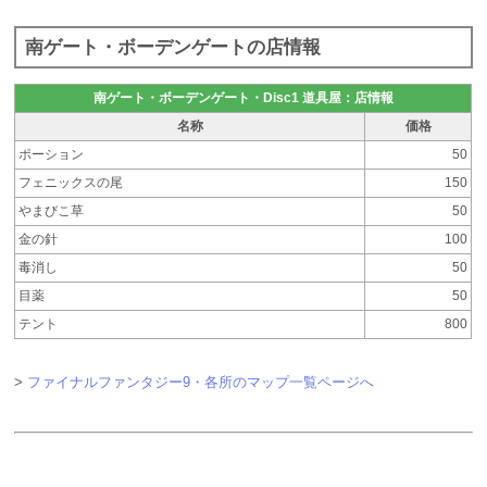
南ゲート・ボーデンゲートの店情報
南ゲート・ボーデンゲート・Disc1 道具屋：店情報
名称
価格
ポーション
50
フェニックスの尾
150
やまびこ草
50
金の針
100
毒消し
50
目薬
50
テント
800
>
ファイナルファンタジー9・各所のマップ一覧ページへ