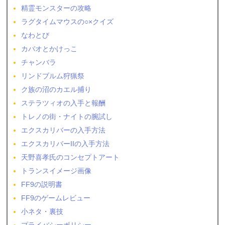
精霊モンスターの攻略
ラグタイムマウスの○×クイズ
なわとび
カバオとかけっこ
チャンバラ
リンドブルム狩猟祭
ク族の沼のカエル捕り
ステラツィオの入手と報酬
トレノの街・ナイトの腕試し
エクスカリバーの入手方法
エクスカリバーIIの入手方法
天野喜孝氏のコンセプトアート
トランスイメージ画像
FF9の説明書
FF9のゲームレビュー
小ネタ・裏技