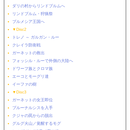
ダリの村からリンドブルムへ
リンドブルム・狩猟祭
ブルメシア王国へ
▼Disc2
トレノ ～ ガルガン・ルー
クレイラ防衛戦
ガーネットの救出
フォッシル・ルーで外側の大陸へ
ドワーフ族とクロマ族
エーコとモーグリ達
イーファの樹
▼Disc3
ガーネットの女王即位
ブルーナルシスを入手
クジャの罠からの脱出
グルグ火山／覚醒するモグ