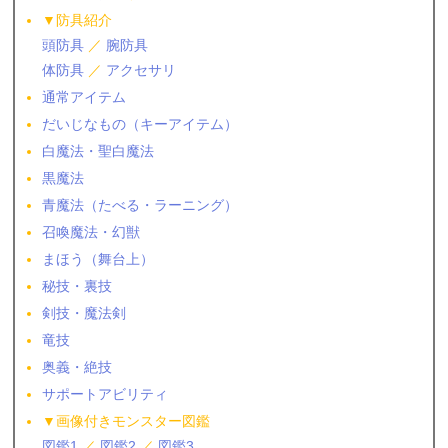
▼防具紹介
頭防具
／
腕防具
体防具
／
アクセサリ
通常アイテム
だいじなもの（キーアイテム）
白魔法・聖白魔法
黒魔法
青魔法（たべる・ラーニング）
召喚魔法・幻獣
まほう（舞台上）
秘技・裏技
剣技・魔法剣
竜技
奥義・絶技
サポートアビリティ
▼画像付きモンスター図鑑
図鑑1
／
図鑑2
／
図鑑3