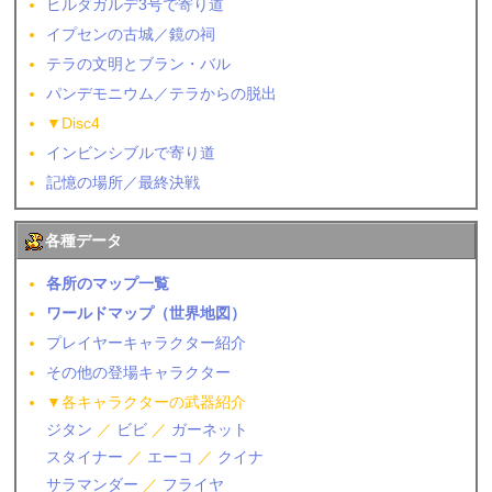
ヒルダガルデ3号で寄り道
イプセンの古城／鏡の祠
テラの文明とブラン・バル
パンデモニウム／テラからの脱出
▼Disc4
インビンシブルで寄り道
記憶の場所／最終決戦
各種データ
各所のマップ一覧
ワールドマップ（世界地図）
プレイヤーキャラクター紹介
その他の登場キャラクター
▼各キャラクターの武器紹介
ジタン
／
ビビ
／
ガーネット
スタイナー
／
エーコ
／
クイナ
サラマンダー
／
フライヤ