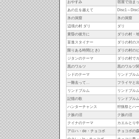
おやすみ
宿屋で泊ま
あの丘を越えて
Disc1～Di
氷の洞窟
氷の洞窟
辺境の村 ダリ
ダリ
黄昏の彼方に
ダリの村・
盲進スタイナー
ダリの村の
限りある時間(とき)
ダリの村の
ジタンのテーマ
ダリの村で
黒のワルツ
黒のワルツ
シドのテーマ
リンドブル
一難去って…
フライヤと
リンドブルム
リンドブル
記憶の歌
リンドブル
ハンターチャンス
狩猟祭とハ
ク族の沼
ク族の沼
クイナのテーマ
カエルとり
アロハ・de・チョコボ
チョコボの