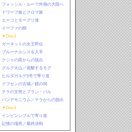
フォッシル・ルーで外側の大陸へ
ドワーフ族とクロマ族
エーコとモーグリ達
イーファの樹
▼Disc3
ガーネットの女王即位
ブルーナルシスを入手
クジャの罠からの脱出
グルグ火山／覚醒するモグ
ヒルダガルデ3号で寄り道
イプセンの古城／鏡の祠
テラの文明とブラン・バル
パンデモニウム／テラからの脱出
▼Disc4
インビンシブルで寄り道
記憶の場所／最終決戦