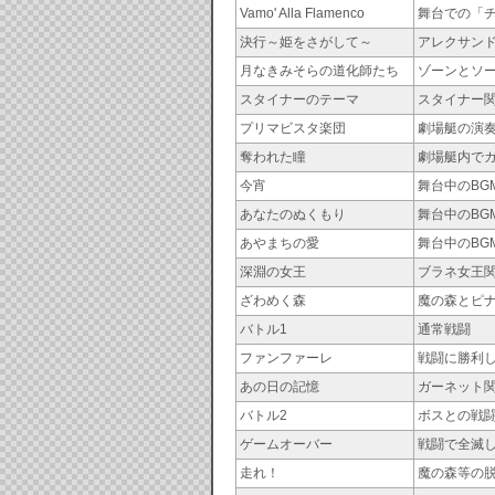
Vamo' Alla Flamenco
舞台での「
決行～姫をさがして～
アレクサン
月なきみそらの道化師たち
ゾーンとソ
スタイナーのテーマ
スタイナー
プリマビスタ楽団
劇場艇の演
奪われた瞳
劇場艇内で
今宵
舞台中のBG
あなたのぬくもり
舞台中のBG
あやまちの愛
舞台中のBG
深淵の女王
ブラネ女王
ざわめく森
魔の森とピ
バトル1
通常戦闘
ファンファーレ
戦闘に勝利
あの日の記憶
ガーネット
バトル2
ボスとの戦
ゲームオーバー
戦闘で全滅
走れ！
魔の森等の