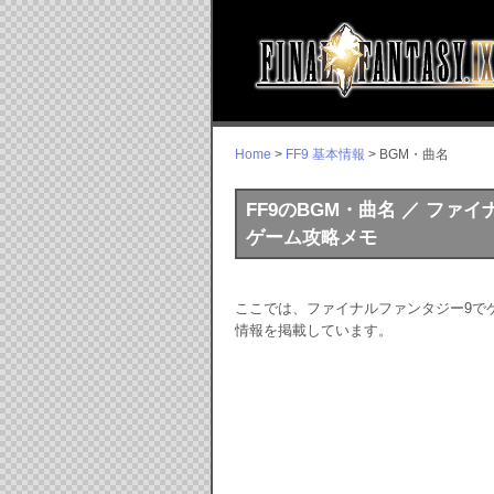
Home
>
FF9 基本情報
> BGM・曲名
FF9のBGM・曲名 ／ ファイナル
ゲーム攻略メモ
ここでは、ファイナルファンタジー9で
情報を掲載しています。