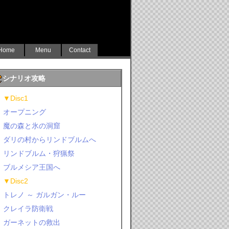
Home
Menu
Contact
シナリオ攻略
▼Disc1
オープニング
魔の森と氷の洞窟
ダリの村からリンドブルムへ
リンドブルム・狩猟祭
ブルメシア王国へ
▼Disc2
トレノ ～ ガルガン・ルー
クレイラ防衛戦
ガーネットの救出