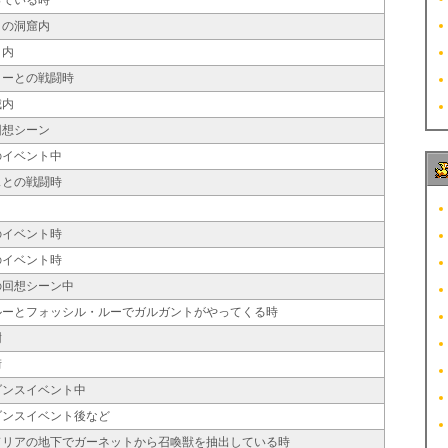
っている時
クの洞窟内
ト内
ターとの戦闘時
城内
回想シーン
のイベント中
スとの戦闘時
のイベント時
のイベント時
の回想シーン中
ルーとフォッシル・ルーでガルガントがやってくる時
樹
街
ダンスイベント中
ダンスイベント後など
ドリアの地下でガーネットから召喚獣を抽出している時