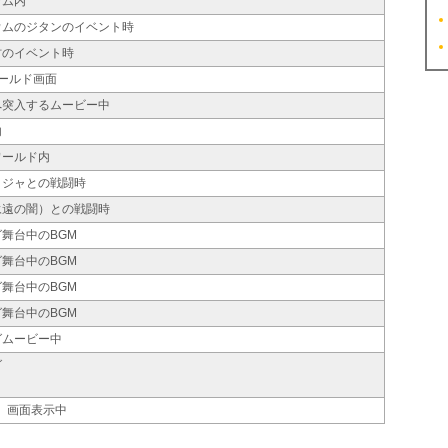
ウム内
ウムのジタンのイベント時
村のイベント時
ィールド画面
へ突入するムービー中
内
ワールド内
クジャとの戦闘時
永遠の闇）との戦闘時
舞台中のBGM
舞台中のBGM
舞台中のBGM
舞台中のBGM
グムービー中
グ
D」画面表示中