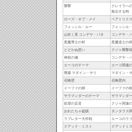
襲撃
クレイラへ
救出する時
ローズ・オブ・メイ
ベアトリク
フォッシル・ルー
フォッシル
山吹く里 コンデヤ・パタ
コンデヤ・
黒魔導士の村
黒魔道士の
とどかぬ想い
クジャ襲撃
神前の儀
コンデヤ・
エーコのテーマ
エーコ関連
廃墟 マダイン・サリ
マダイン・
召喚壁
召喚壁内
イーファの樹
イーファの
サラマンダーのテーマ
サラマンダ
欲望の足音
クジャ関連
おれたちゃ盗賊
タンタラス
ラブレター大作戦
エーコのラ
クアッド・ミスト
クアッドミ