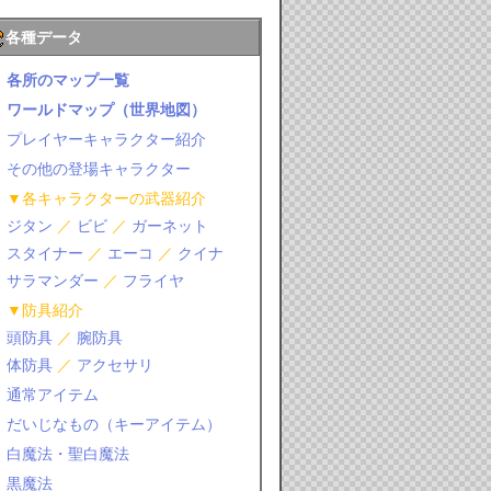
各種データ
各所のマップ一覧
ワールドマップ（世界地図）
プレイヤーキャラクター紹介
その他の登場キャラクター
▼各キャラクターの武器紹介
ジタン
／
ビビ
／
ガーネット
スタイナー
／
エーコ
／
クイナ
サラマンダー
／
フライヤ
▼防具紹介
頭防具
／
腕防具
体防具
／
アクセサリ
通常アイテム
だいじなもの（キーアイテム）
白魔法・聖白魔法
黒魔法