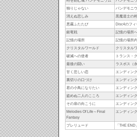
時を刻む城 パンデモニウム
パンデモニ
独りじゃない
パンデモニ
消えぬ悲しみ
黒魔道士の
悪霧ふたたび
Disc4のフ
銀竜戦
記憶の場所
記憶の場所
記憶の場所
クリスタルワールド
クリスタル
破滅への使者
トランス・
最後の闘い
ラスボス（
甘く悲しい恋
エンディング
裏切りの口づけ
エンディング
君の小鳥になりたい
エンディング
盗めぬ二人のこころ
エンディング
その扉の向こうに
エンディン
Melodies Of Life～Final
エンディン
Fantasy
プレリュード
「THE EN