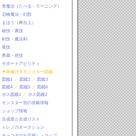
青魔法（たべる・ラーニング）
召喚魔法・幻獣
まほう（舞台上）
秘技・裏技
剣技・魔法剣
竜技
奥義・絶技
サポートアビリティ
▼画像付きモンスター図鑑
図鑑1
／
図鑑2
／
図鑑3
図鑑4
／
図鑑5
／
図鑑6
ボス図鑑1
／
ボス図鑑2
モンスター別の攻略情報
ショップ情報
合成屋と合成リスト
トレノのオークション
チョコボのお宝探し・マップ