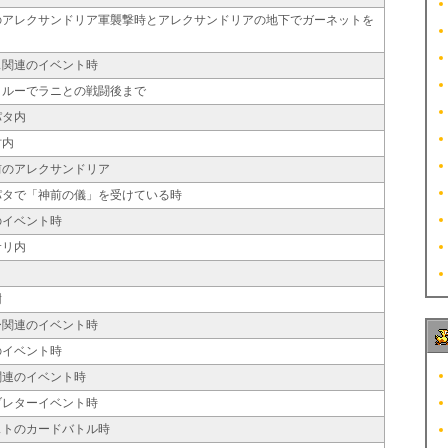
のアレクサンドリア軍襲撃時とアレクサンドリアの地下でガーネットを
ス関連のイベント時
・ルーでラニとの戦闘後まで
パタ内
村内
前のアレクサンドリア
パタで「神前の儀」を受けている時
のイベント時
サリ内
樹
ー関連のイベント時
のイベント時
関連のイベント時
ブレターイベント時
ストのカードバトル時