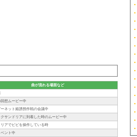
曲が流れる場面など
面
の回想ムービー中
ガーネット姫誘拐作戦の会議中
レクサンドリアに到着した時のムービー中
ドリアでビビを操作している時
イベント中