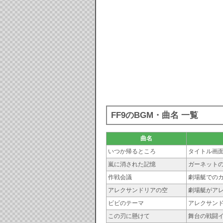
FF9のBGM・曲名 一覧
曲名
いつか帰るところ
タイトル画
嵐に消された記憶
ガーネット
作戦会議
劇場艇での
アレクサンドリアの空
劇場艇がア
ビビのテーマ
アレクサン
この刃に懸けて
舞台の戦闘