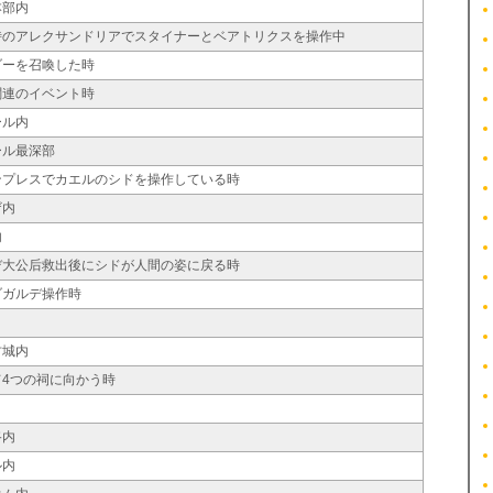
本部内
時のアレクサンドリアでスタイナーとベアトリクスを操作中
ダーを召喚した時
関連のイベント時
ール内
ール最深部
ンプレスでカエルのシドを操作している時
ザ内
内
デ大公后救出後にシドが人間の姿に戻る時
ダガルデ操作時
古城内
4つの祠に向かう時
路内
ル内