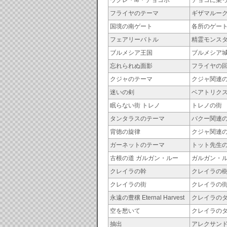
ウクレ・le・チョコボ
チョコに乗
フライヤのテーマ
ギザマルー
国境の南ゲート
各所のゲー
フェアリーバトル
精霊モンス
ブルメシア王国
ブルメシア
忘れられぬ面影
フライヤの
クジャのテーマ
クジャ関連
迷いの剣
ベアトリク
眠らない街 トレノ
トレノの街
タンタラスのテーマ
バクー関連
背徳の旋律
クジャ関連
ガーネットのテーマ
トット先生
古根の道 ガルガン・ルー
ガルガン・
クレイラの幹
クレイラの
クレイラの街
クレイラの
永遠の豊穣 Eternal Harvest
クレイラの
空を愁いて
クレイラの
抽出
アレクサン