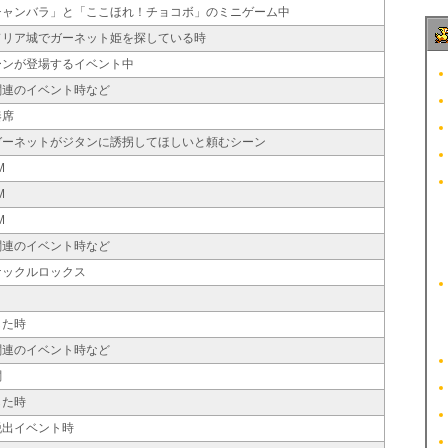
チャンバラ」と「ここほれ！チョコボ」のミニゲーム中
ドリア城でガーネット姫を探している時
ーンが登場するイベント中
関連のイベント時など
奏席
ガーネットがジタンに誘拐してほしいと頼むシーン
M
M
M
関連のイベント時など
ナックルロックス
した時
関連のイベント時など
闘
した時
脱出イベント時