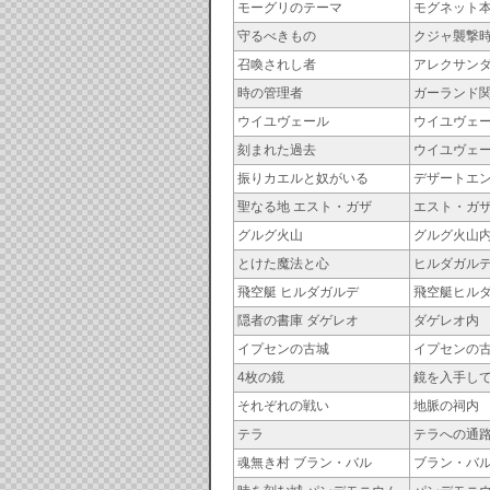
モーグリのテーマ
モグネット
守るべきもの
クジャ襲撃
召喚されし者
アレクサン
時の管理者
ガーランド
ウイユヴェール
ウイユヴェ
刻まれた過去
ウイユヴェ
振りカエルと奴がいる
デザートエ
聖なる地 エスト・ガザ
エスト・ガ
グルグ火山
グルグ火山
とけた魔法と心
ヒルダガル
飛空艇 ヒルダガルデ
飛空艇ヒル
隠者の書庫 ダゲレオ
ダゲレオ内
イプセンの古城
イプセンの
4枚の鏡
鏡を入手して
それぞれの戦い
地脈の祠内
テラ
テラへの通
魂無き村 ブラン・バル
ブラン・バ