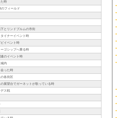
った時
sc3のフィールド
地下とリンドブルムの市街
スタイナーイベント時
ビビイベント時
カーゴシップへ乗る時
関連のイベント時
ム城内
出会った時
ムの各街区
ムの展望台でガーネットが歌っている時
ーデス戦
中
森